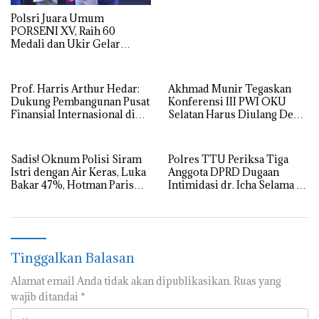
Polsri Juara Umum
PORSENI XV, Raih 60
Medali dan Ukir Gelar
Keenam
Prof. Harris Arthur Hedar:
Akhmad Munir Tegaskan
Dukung Pembangunan Pusat
Konferensi III PWI OKU
Finansial Internasional di
Selatan Harus Diulang Demi
Bali, SMSI Siapkan “White
Tegaknya AD/ART
Paper” untuk Pemerintah
Sadis! Oknum Polisi Siram
Polres TTU Periksa Tiga
Istri dengan Air Keras, Luka
Anggota DPRD Dugaan
Bakar 47%, Hotman Paris
Intimidasi dr. Icha Selama 8
Turun Tangan
Jam
Tinggalkan Balasan
Alamat email Anda tidak akan dipublikasikan.
Ruas yang
wajib ditandai
*