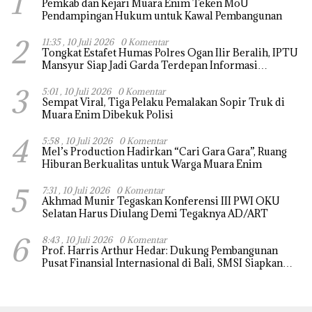
1
Pemkab dan Kejari Muara Enim Teken MoU
Pendampingan Hukum untuk Kawal Pembangunan
2
11:35 , 10 Juli 2026
0 Komentar
Tongkat Estafet Humas Polres Ogan Ilir Beralih, IPTU
Mansyur Siap Jadi Garda Terdepan Informasi
Kepolisian
3
5:01 , 10 Juli 2026
0 Komentar
Sempat Viral, Tiga Pelaku Pemalakan Sopir Truk di
Muara Enim Dibekuk Polisi
4
5:58 , 10 Juli 2026
0 Komentar
Mel’s Production Hadirkan “Cari Gara Gara”, Ruang
Hiburan Berkualitas untuk Warga Muara Enim
5
7:31 , 10 Juli 2026
0 Komentar
Akhmad Munir Tegaskan Konferensi III PWI OKU
Selatan Harus Diulang Demi Tegaknya AD/ART
6
8:43 , 10 Juli 2026
0 Komentar
Prof. Harris Arthur Hedar: Dukung Pembangunan
Pusat Finansial Internasional di Bali, SMSI Siapkan
“White Paper” untuk Pemerintah