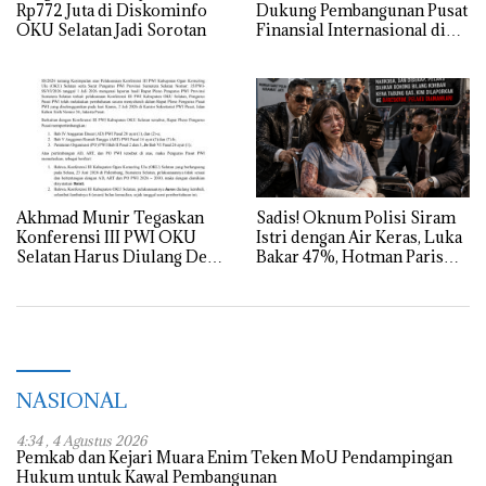
Rp772 Juta di Diskominfo
Dukung Pembangunan Pusat
OKU Selatan Jadi Sorotan
Finansial Internasional di
Bali, SMSI Siapkan “White
Paper” untuk Pemerintah
Akhmad Munir Tegaskan
Sadis! Oknum Polisi Siram
Konferensi III PWI OKU
Istri dengan Air Keras, Luka
Selatan Harus Diulang Demi
Bakar 47%, Hotman Paris
Tegaknya AD/ART
Turun Tangan
NASIONAL
4:34 , 4 Agustus 2026
Pemkab dan Kejari Muara Enim Teken MoU Pendampingan
Hukum untuk Kawal Pembangunan