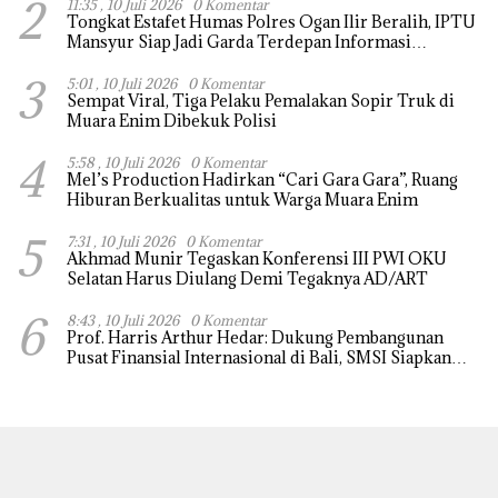
2
11:35 , 10 Juli 2026
0 Komentar
Tongkat Estafet Humas Polres Ogan Ilir Beralih, IPTU
Mansyur Siap Jadi Garda Terdepan Informasi
Kepolisian
3
5:01 , 10 Juli 2026
0 Komentar
Sempat Viral, Tiga Pelaku Pemalakan Sopir Truk di
Muara Enim Dibekuk Polisi
4
5:58 , 10 Juli 2026
0 Komentar
Mel’s Production Hadirkan “Cari Gara Gara”, Ruang
Hiburan Berkualitas untuk Warga Muara Enim
5
7:31 , 10 Juli 2026
0 Komentar
Akhmad Munir Tegaskan Konferensi III PWI OKU
Selatan Harus Diulang Demi Tegaknya AD/ART
6
8:43 , 10 Juli 2026
0 Komentar
Prof. Harris Arthur Hedar: Dukung Pembangunan
Pusat Finansial Internasional di Bali, SMSI Siapkan
“White Paper” untuk Pemerintah