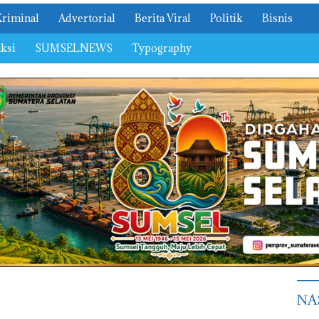
Kriminal
Advertorial
Berita Viral
Politik
Bisnis
ksi
SUMSELNEWS
Typography
NA