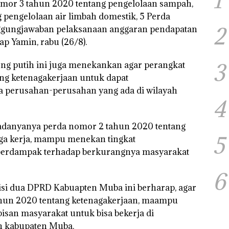
1
omor 3 tahun 2020 tentang pengelolaan sampah,
 pengelolaan air limbah domestik, 5 Perda
2
ggungjawaban pelaksanaan anggaran pendapatan
p Yamin, rabu (26/8).
3
cong putih ini juga menekankan agar perangkat
ng ketenagakerjaan untuk dapat
da perusahan-perusahan yang ada di wilayah
4
 adanyanya perda nomor 2 tahun 2020 tentang
5
a kerja, mampu menekan tingkat
berdampak terhadap berkurangnya masyarakat
6
isi dua DPRD Kabuapten Muba ini berharap, agar
hun 2020 tentang ketenagakerjaan, maampu
san masyarakat untuk bisa bekerja di
ah kabupaten Muba.