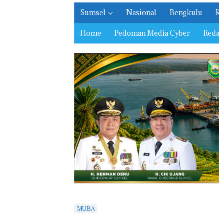
Sumsel
Nasional
Bengkulu
Home
Pedoman Media Cyber
Reda
MUBA