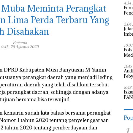
4:34 
 Muba Meminta Perangkat
Pem
Pen
an Lima Perda Terbaru Yang
Pem
2:04 
h Disahakan
Jela
Imba
Puti
Pratama
10:37
9:47 , 26 Agustus 2020
Pols
Meda
11:45
gan DPRD Kabupaten Musi Banyuasin M Yamin
Andi
Peby
ususnya perangkat daerah yang menjadi leding
peraturan daerah yang telah disahkan tersebut
8:48 
ja perangkat daerah, sehingga dengan adanya
Iska
PAN 
 tujuan bersama bisa terwujud.
Legi
n kemarin sudah kita bahas bersama perangkat
Pop
da Nomor 1 tahun 2020 tentang penyelenggaraan
r 2 tahun 2020 tentang pemberdayaan dan