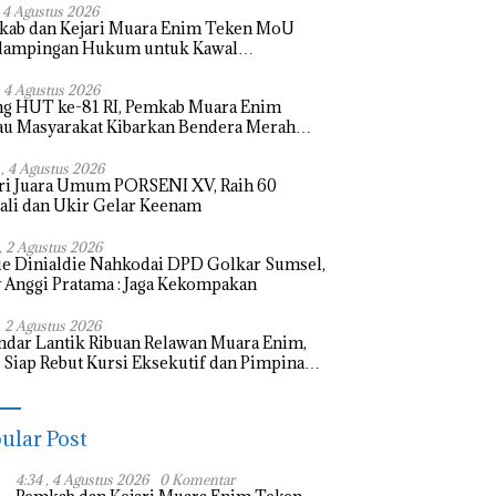
, 4 Agustus 2026
kab dan Kejari Muara Enim Teken MoU
dampingan Hukum untuk Kawal
bangunan
, 4 Agustus 2026
ng HUT ke-81 RI, Pemkab Muara Enim
u Masyarakat Kibarkan Bendera Merah
h
 , 4 Agustus 2026
ri Juara Umum PORSENI XV, Raih 60
li dan Ukir Gelar Keenam
 , 2 Agustus 2026
e Dinialdie Nahkodai DPD Golkar Sumsel,
 Anggi Pratama : Jaga Kekompakan
, 2 Agustus 2026
ndar Lantik Ribuan Relawan Muara Enim,
Siap Rebut Kursi Eksekutif dan Pimpinan
slatif
ular Post
4:34 , 4 Agustus 2026
0 Komentar