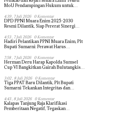
Pemkab dan Kejari Muara Enim Teken
MoU Pendampingan Hukum untuk
Kawal Pembangunan
4:39 , 7 Juli 2026
0 Komentar
DPD PPNI Muara Enim 2025-2030
Resmi Dilantik, Siap Pererat Sinergi
Tingkatkan Layanan Kesehatan
4:53 , 7 Juli 2026
0 Komentar
Hadiri Pelantikan PPNI Muara Enim, Plt
Bupati Sumarni: Perawat Harus
Profesional dan Ramah Melayani
7:58 , 7 Juli 2026
0 Komentar
Herman Deru Harap Kapolda Sumsel
Cup VI Bangkitkan Gairah Bulutangkis
dan Perkuat Kedekatan Polri dengan
Masyarakat
3:02 , 8 Juli 2026
0 Komentar
Tiga PPAT Baru Dilantik, Plt Bupati
Sumarni Tekankan Integritas dan
Profesionalisme
4:43 , 8 Juli 2026
0 Komentar
Kalapas Tanjung Raja Klarifikasi
Pemberitaan Negatif, Tegaskan
Komitmen Berantas HP Ilegal di Dalam
Lapas