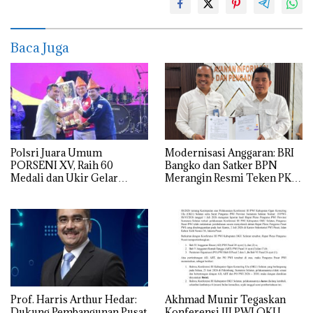
Baca Juga
Polsri Juara Umum
Modernisasi Anggaran: BRI
PORSENI XV, Raih 60
Bangko dan Satker BPN
Medali dan Ukir Gelar
Merangin Resmi Teken PKS
Keenam
Penerbitan KKP
Prof. Harris Arthur Hedar:
Akhmad Munir Tegaskan
Dukung Pembangunan Pusat
Konferensi III PWI OKU