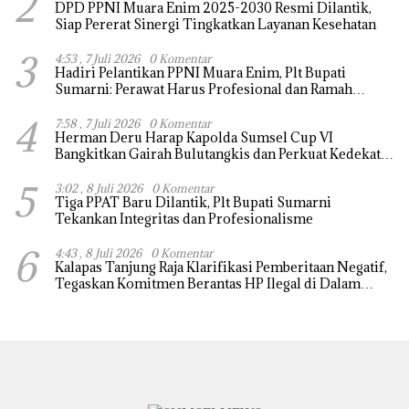
2
DPD PPNI Muara Enim 2025-2030 Resmi Dilantik,
Siap Pererat Sinergi Tingkatkan Layanan Kesehatan
3
4:53 , 7 Juli 2026
0 Komentar
Hadiri Pelantikan PPNI Muara Enim, Plt Bupati
Sumarni: Perawat Harus Profesional dan Ramah
Melayani
4
7:58 , 7 Juli 2026
0 Komentar
Herman Deru Harap Kapolda Sumsel Cup VI
Bangkitkan Gairah Bulutangkis dan Perkuat Kedekatan
Polri dengan Masyarakat
5
3:02 , 8 Juli 2026
0 Komentar
Tiga PPAT Baru Dilantik, Plt Bupati Sumarni
Tekankan Integritas dan Profesionalisme
6
4:43 , 8 Juli 2026
0 Komentar
Kalapas Tanjung Raja Klarifikasi Pemberitaan Negatif,
Tegaskan Komitmen Berantas HP Ilegal di Dalam
Lapas