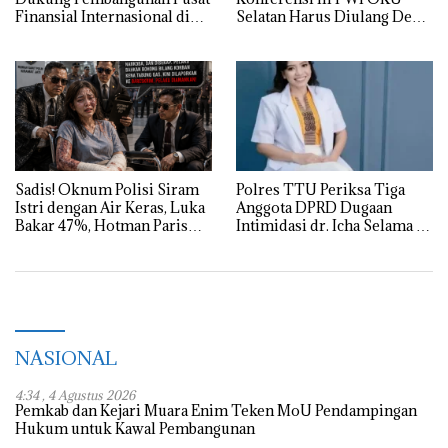
Finansial Internasional di
Selatan Harus Diulang Demi
Bali, SMSI Siapkan “White
Tegaknya AD/ART
Paper” untuk Pemerintah
Sadis! Oknum Polisi Siram
Polres TTU Periksa Tiga
Istri dengan Air Keras, Luka
Anggota DPRD Dugaan
Bakar 47%, Hotman Paris
Intimidasi dr. Icha Selama 8
Turun Tangan
Jam
NASIONAL
4:34 , 4 Agustus 2026
Pemkab dan Kejari Muara Enim Teken MoU Pendampingan
Hukum untuk Kawal Pembangunan