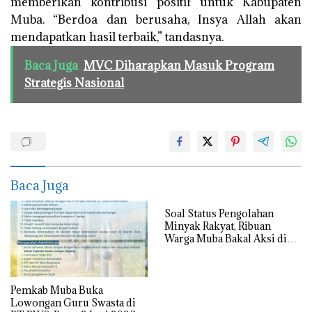
memberikan kontribusi positif untuk Kabupaten
Muba. “Berdoa dan berusaha, Insya Allah akan
mendapatkan hasil terbaik,” tandasnya.
Baca Juga
MVC Diharapkan Masuk Program
Strategis Nasional
Baca Juga
Soal Status Pengolahan
Minyak Rakyat, Ribuan
Warga Muba Bakal Aksi di
Kantor Gubernur, Mapolda
hingga DPRD Sumsel
Pemkab Muba Buka
Lowongan Guru Swasta di