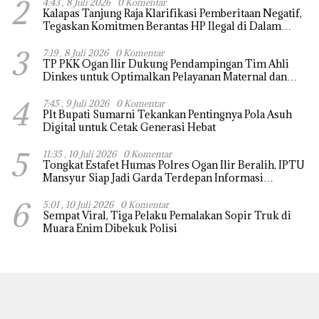
2
4:43 , 8 Juli 2026
0 Komentar
Kalapas Tanjung Raja Klarifikasi Pemberitaan Negatif,
Tegaskan Komitmen Berantas HP Ilegal di Dalam
Lapas
3
7:19 , 8 Juli 2026
0 Komentar
TP PKK Ogan Ilir Dukung Pendampingan Tim Ahli
Dinkes untuk Optimalkan Pelayanan Maternal dan
Neonatal
4
7:45 , 9 Juli 2026
0 Komentar
Plt Bupati Sumarni Tekankan Pentingnya Pola Asuh
Digital untuk Cetak Generasi Hebat
5
11:35 , 10 Juli 2026
0 Komentar
Tongkat Estafet Humas Polres Ogan Ilir Beralih, IPTU
Mansyur Siap Jadi Garda Terdepan Informasi
Kepolisian
6
5:01 , 10 Juli 2026
0 Komentar
Sempat Viral, Tiga Pelaku Pemalakan Sopir Truk di
Muara Enim Dibekuk Polisi