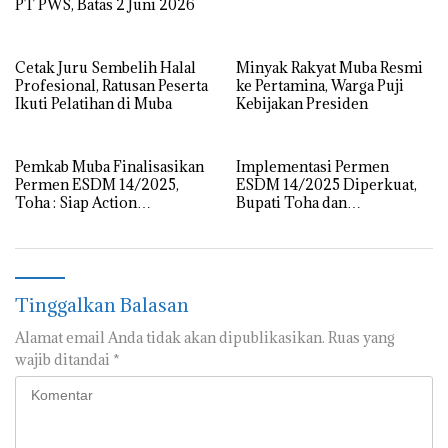
PT PWS, Batas 2 Juni 2026
Cetak Juru Sembelih Halal
Minyak Rakyat Muba Resmi
Profesional, Ratusan Peserta
ke Pertamina, Warga Puji
Ikuti Pelatihan di Muba
Kebijakan Presiden
Pemkab Muba Finalisasikan
Implementasi Permen
Permen ESDM 14/2025,
ESDM 14/2025 Diperkuat,
Toha : Siap Action
Bupati Toha dan
Implementasi Lewat Ikrar
Forkopimda Kawal Kelola
Bersama
Sumur Minyak Rakyat
Tinggalkan Balasan
Alamat email Anda tidak akan dipublikasikan.
Ruas yang
wajib ditandai
*