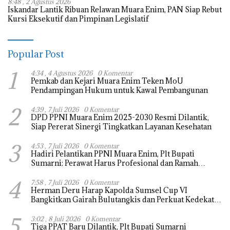
8:48 , 2 Agustus 2026
Iskandar Lantik Ribuan Relawan Muara Enim, PAN Siap Rebut
Kursi Eksekutif dan Pimpinan Legislatif
Popular Post
1
4:34 , 4 Agustus 2026
0 Komentar
Pemkab dan Kejari Muara Enim Teken MoU
Pendampingan Hukum untuk Kawal Pembangunan
2
4:39 , 7 Juli 2026
0 Komentar
DPD PPNI Muara Enim 2025-2030 Resmi Dilantik,
Siap Pererat Sinergi Tingkatkan Layanan Kesehatan
3
4:53 , 7 Juli 2026
0 Komentar
Hadiri Pelantikan PPNI Muara Enim, Plt Bupati
Sumarni: Perawat Harus Profesional dan Ramah
Melayani
4
7:58 , 7 Juli 2026
0 Komentar
Herman Deru Harap Kapolda Sumsel Cup VI
Bangkitkan Gairah Bulutangkis dan Perkuat Kedekatan
Polri dengan Masyarakat
5
3:02 , 8 Juli 2026
0 Komentar
Tiga PPAT Baru Dilantik, Plt Bupati Sumarni