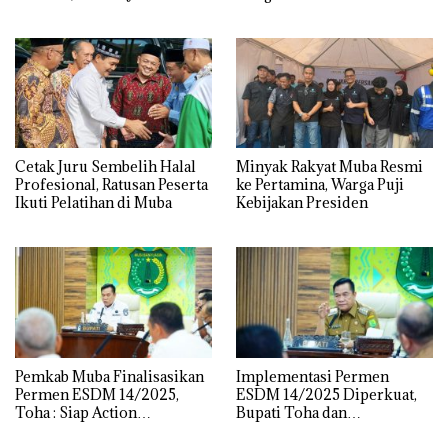
Kantor Gubernur, Mapolda
hingga DPRD Sumsel
Cetak Juru Sembelih Halal
Minyak Rakyat Muba Resmi
Profesional, Ratusan Peserta
ke Pertamina, Warga Puji
Ikuti Pelatihan di Muba
Kebijakan Presiden
Pemkab Muba Finalisasikan
Implementasi Permen
Permen ESDM 14/2025,
ESDM 14/2025 Diperkuat,
Toha : Siap Action
Bupati Toha dan
Implementasi Lewat Ikrar
Forkopimda Kawal Kelola