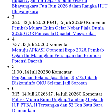
Bupati Ogan Ilir Lepas Ribuan Peserta
Bhayangkara Fun Run 2026 dalam Rangka HUT
Bhayangkara
3
3:20 , 12 Juli 2026
10:41 , 15 Juli 2026
0 Komentar
Pemkab Muara Enim Gelar Nobar Piala Dunia
2026, GOR Pancasila Dipadati Masyarakat
4
7:37 , 13 Juli 2026
0 Komentar
Menuju APKASI Otonomi Expo 2026, Pemkab
Ogan Ilir Matangkan Persiapan dan Promosi
Potensi Daerah
5
11:00 , 14 Juli 2026
0 Komentar
Pengadaan Belanja Jasa Iklan, Rp772 Juta di
Diskominfo OKU Selatan Jadi Sorotan
6
3:15 , 14 Juli 2026
3:17 , 14 Juli 2026
0 Komentar
Polres Muara Enim Ungkap Tambang Ilegal di
IUP PTBA, 11 Tersangka dan 52 Ton Batu Bara
Diamankan