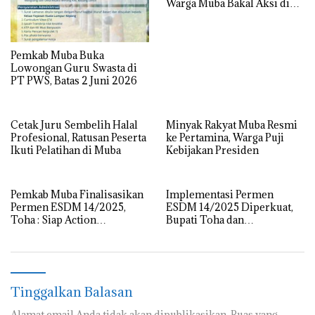
Warga Muba Bakal Aksi di
Kantor Gubernur, Mapolda
hingga DPRD Sumsel
Pemkab Muba Buka
Lowongan Guru Swasta di
PT PWS, Batas 2 Juni 2026
Cetak Juru Sembelih Halal
Minyak Rakyat Muba Resmi
Profesional, Ratusan Peserta
ke Pertamina, Warga Puji
Ikuti Pelatihan di Muba
Kebijakan Presiden
Pemkab Muba Finalisasikan
Implementasi Permen
Permen ESDM 14/2025,
ESDM 14/2025 Diperkuat,
Toha : Siap Action
Bupati Toha dan
Implementasi Lewat Ikrar
Forkopimda Kawal Kelola
Bersama
Sumur Minyak Rakyat
Tinggalkan Balasan
Alamat email Anda tidak akan dipublikasikan.
Ruas yang