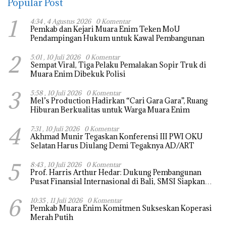
Popular Post
1
4:34 , 4 Agustus 2026
0 Komentar
Pemkab dan Kejari Muara Enim Teken MoU
Pendampingan Hukum untuk Kawal Pembangunan
2
5:01 , 10 Juli 2026
0 Komentar
Sempat Viral, Tiga Pelaku Pemalakan Sopir Truk di
Muara Enim Dibekuk Polisi
3
5:58 , 10 Juli 2026
0 Komentar
Mel’s Production Hadirkan “Cari Gara Gara”, Ruang
Hiburan Berkualitas untuk Warga Muara Enim
4
7:31 , 10 Juli 2026
0 Komentar
Akhmad Munir Tegaskan Konferensi III PWI OKU
Selatan Harus Diulang Demi Tegaknya AD/ART
5
8:43 , 10 Juli 2026
0 Komentar
Prof. Harris Arthur Hedar: Dukung Pembangunan
Pusat Finansial Internasional di Bali, SMSI Siapkan
“White Paper” untuk Pemerintah
6
10:35 , 11 Juli 2026
0 Komentar
Pemkab Muara Enim Komitmen Sukseskan Koperasi
Merah Putih