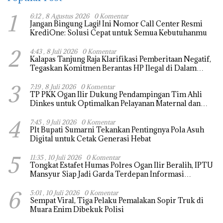
1
6:12 , 8 Agustus 2026
0 Komentar
Jangan Bingung Lagi! Ini Nomor Call Center Resmi
KrediOne: Solusi Cepat untuk Semua Kebutuhanmu
2
4:43 , 8 Juli 2026
0 Komentar
Kalapas Tanjung Raja Klarifikasi Pemberitaan Negatif,
Tegaskan Komitmen Berantas HP Ilegal di Dalam
Lapas
3
7:19 , 8 Juli 2026
0 Komentar
TP PKK Ogan Ilir Dukung Pendampingan Tim Ahli
Dinkes untuk Optimalkan Pelayanan Maternal dan
Neonatal
4
7:45 , 9 Juli 2026
0 Komentar
Plt Bupati Sumarni Tekankan Pentingnya Pola Asuh
Digital untuk Cetak Generasi Hebat
5
11:35 , 10 Juli 2026
0 Komentar
Tongkat Estafet Humas Polres Ogan Ilir Beralih, IPTU
Mansyur Siap Jadi Garda Terdepan Informasi
Kepolisian
6
5:01 , 10 Juli 2026
0 Komentar
Sempat Viral, Tiga Pelaku Pemalakan Sopir Truk di
Muara Enim Dibekuk Polisi