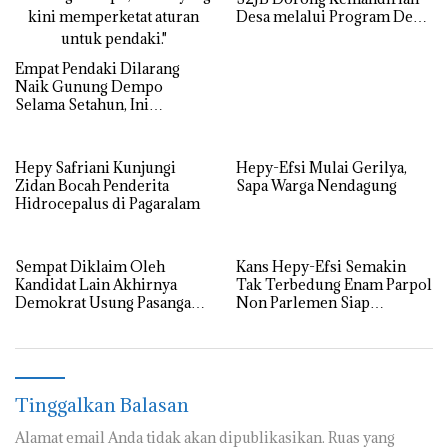
Desa melalui Program Desa
Berdaya
Empat Pendaki Dilarang
Naik Gunung Dempo
Selama Setahun, Ini
Alasannya
Hepy Safriani Kunjungi
Hepy-Efsi Mulai Gerilya,
Zidan Bocah Penderita
Sapa Warga Nendagung
Hidrocepalus di Pagaralam
Sempat Diklaim Oleh
Kans Hepy-Efsi Semakin
Kandidat Lain Akhirnya
Tak Terbedung Enam Parpol
Demokrat Usung Pasangan
Non Parlemen Siap
Hepy-Efsi.
Berkoalisi
Tinggalkan Balasan
Alamat email Anda tidak akan dipublikasikan.
Ruas yang