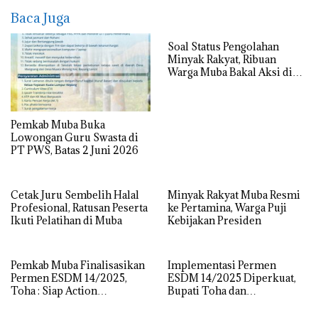
Baca Juga
Soal Status Pengolahan
Minyak Rakyat, Ribuan
Warga Muba Bakal Aksi di
Kantor Gubernur, Mapolda
hingga DPRD Sumsel
Pemkab Muba Buka
Lowongan Guru Swasta di
PT PWS, Batas 2 Juni 2026
Cetak Juru Sembelih Halal
Minyak Rakyat Muba Resmi
Profesional, Ratusan Peserta
ke Pertamina, Warga Puji
Ikuti Pelatihan di Muba
Kebijakan Presiden
Pemkab Muba Finalisasikan
Implementasi Permen
Permen ESDM 14/2025,
ESDM 14/2025 Diperkuat,
Toha : Siap Action
Bupati Toha dan
Implementasi Lewat Ikrar
Forkopimda Kawal Kelola
Bersama
Sumur Minyak Rakyat