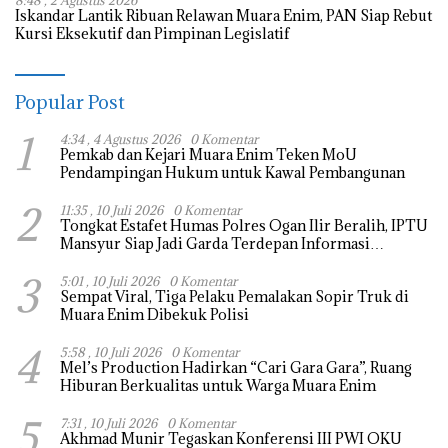
8:48 , 2 Agustus 2026
Iskandar Lantik Ribuan Relawan Muara Enim, PAN Siap Rebut
Kursi Eksekutif dan Pimpinan Legislatif
Popular Post
1
4:34 , 4 Agustus 2026
0 Komentar
Pemkab dan Kejari Muara Enim Teken MoU
Pendampingan Hukum untuk Kawal Pembangunan
2
11:35 , 10 Juli 2026
0 Komentar
Tongkat Estafet Humas Polres Ogan Ilir Beralih, IPTU
Mansyur Siap Jadi Garda Terdepan Informasi
Kepolisian
3
5:01 , 10 Juli 2026
0 Komentar
Sempat Viral, Tiga Pelaku Pemalakan Sopir Truk di
Muara Enim Dibekuk Polisi
4
5:58 , 10 Juli 2026
0 Komentar
Mel’s Production Hadirkan “Cari Gara Gara”, Ruang
Hiburan Berkualitas untuk Warga Muara Enim
5
7:31 , 10 Juli 2026
0 Komentar
Akhmad Munir Tegaskan Konferensi III PWI OKU