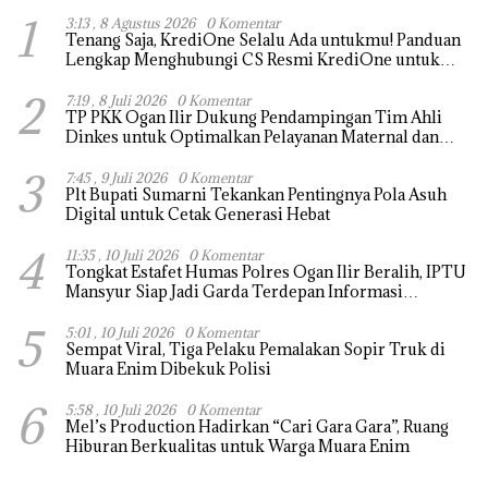
1
3:13 , 8 Agustus 2026
0 Komentar
Tenang Saja, KrediOne Selalu Ada untukmu! Panduan
Lengkap Menghubungi CS Resmi KrediOne untuk
Solusi Cepat dan Tepat
2
7:19 , 8 Juli 2026
0 Komentar
TP PKK Ogan Ilir Dukung Pendampingan Tim Ahli
Dinkes untuk Optimalkan Pelayanan Maternal dan
Neonatal
3
7:45 , 9 Juli 2026
0 Komentar
Plt Bupati Sumarni Tekankan Pentingnya Pola Asuh
Digital untuk Cetak Generasi Hebat
4
11:35 , 10 Juli 2026
0 Komentar
Tongkat Estafet Humas Polres Ogan Ilir Beralih, IPTU
Mansyur Siap Jadi Garda Terdepan Informasi
Kepolisian
5
5:01 , 10 Juli 2026
0 Komentar
Sempat Viral, Tiga Pelaku Pemalakan Sopir Truk di
Muara Enim Dibekuk Polisi
6
5:58 , 10 Juli 2026
0 Komentar
Mel’s Production Hadirkan “Cari Gara Gara”, Ruang
Hiburan Berkualitas untuk Warga Muara Enim