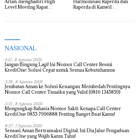
Arlan, menghadiri High
Harmonisasi Raperda dan
Level Meeting Rapat
Raperda di Kanwil
Koordinasi dan Capacity
Kemenkumham Ssumsel
Building TPID dan TP2DD
se-Sumatera Selatan
NASIONAL
6:12 , 8 Agustus 2026
Jangan Bingung Lagi! Ini Nomor Call Center Resmi
KrediOne: Solusi Cepat untuk Semua Kebutuhanmu
3:38 , 8 Agustus 2026
Jembatan Aman ke Solusi Keuangan: Membedah Pentingnya
Nomor Call Center Tunaiku yang Valid (0816 1345859)
3:33 , 8 Agustus 2026
Mengungkap Rahasia Nomor Sakti: Kenapa Call Center
KrediOne 0855 7996888 Penting Banget Buat Kamu!
8:57 , 7 Agustus 2026
Sensasi Aman Bertransaksi Digital: Ini Dia Jalur Pengaduan
KrediOne yang Wajib Kamu Tahu!