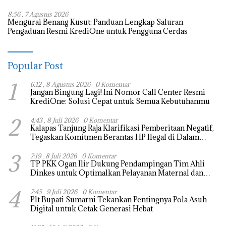
8:56 , 7 Agustus 2026
Mengurai Benang Kusut: Panduan Lengkap Saluran
Pengaduan Resmi KrediOne untuk Pengguna Cerdas
Popular Post
1
6:12 , 8 Agustus 2026
0 Komentar
Jangan Bingung Lagi! Ini Nomor Call Center Resmi
KrediOne: Solusi Cepat untuk Semua Kebutuhanmu
2
4:43 , 8 Juli 2026
0 Komentar
Kalapas Tanjung Raja Klarifikasi Pemberitaan Negatif,
Tegaskan Komitmen Berantas HP Ilegal di Dalam
Lapas
3
7:19 , 8 Juli 2026
0 Komentar
TP PKK Ogan Ilir Dukung Pendampingan Tim Ahli
Dinkes untuk Optimalkan Pelayanan Maternal dan
Neonatal
4
7:45 , 9 Juli 2026
0 Komentar
Plt Bupati Sumarni Tekankan Pentingnya Pola Asuh
Digital untuk Cetak Generasi Hebat