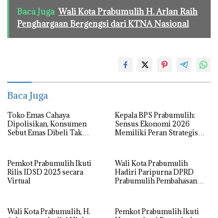
Baca Juga
Wali Kota Prabumulih H. Arlan Raih
Penghargaan Bergengsi dari KTNA Nasional
Baca Juga
Toko Emas Cahaya
Kepala BPS Prabumulih:
Dipolisikan, Konsumen
Sensus Ekonomi 2026
Sebut Emas Dibeli Tak
Memiliki Peran Strategis
Sesuai Kadar
Memotret Kondisi
Perekonomian Daerah
Pemkot Prabumulih Ikuti
Wali Kota Prabumulih
Rilis IDSD 2025 secara
Hadiri Paripurna DPRD
Virtual
Prabumulih Pembahasan
Tiga Raperda
Wali Kota Prabumulih, H.
Pemkot Prabumulih Ikuti