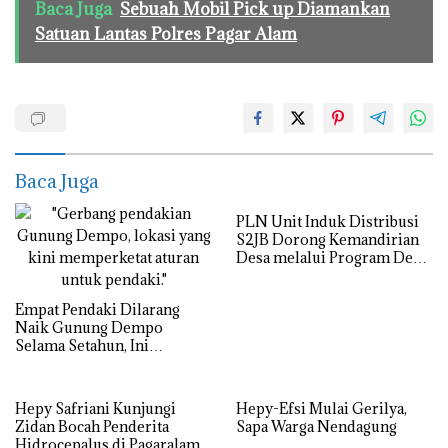
Baca Juga
Sebuah Mobil Pick up Diamankan
Satuan Lantas Polres Pagar Alam
Baca Juga
PLN Unit Induk Distribusi
S2JB Dorong Kemandirian
Desa melalui Program Desa
Berdaya
Empat Pendaki Dilarang
Naik Gunung Dempo
Selama Setahun, Ini
Alasannya
Hepy Safriani Kunjungi
Hepy-Efsi Mulai Gerilya,
Zidan Bocah Penderita
Sapa Warga Nendagung
Hidrocepalus di Pagaralam