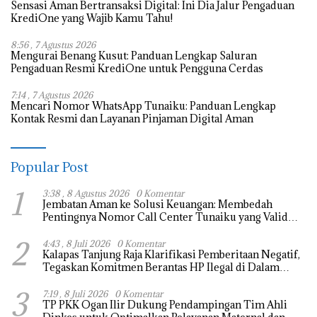
Sensasi Aman Bertransaksi Digital: Ini Dia Jalur Pengaduan
KrediOne yang Wajib Kamu Tahu!
8:56 , 7 Agustus 2026
Mengurai Benang Kusut: Panduan Lengkap Saluran
Pengaduan Resmi KrediOne untuk Pengguna Cerdas
7:14 , 7 Agustus 2026
Mencari Nomor WhatsApp Tunaiku: Panduan Lengkap
Kontak Resmi dan Layanan Pinjaman Digital Aman
Popular Post
1
3:38 , 8 Agustus 2026
0 Komentar
Jembatan Aman ke Solusi Keuangan: Membedah
Pentingnya Nomor Call Center Tunaiku yang Valid
(0816 1345859)
2
4:43 , 8 Juli 2026
0 Komentar
Kalapas Tanjung Raja Klarifikasi Pemberitaan Negatif,
Tegaskan Komitmen Berantas HP Ilegal di Dalam
Lapas
3
7:19 , 8 Juli 2026
0 Komentar
TP PKK Ogan Ilir Dukung Pendampingan Tim Ahli