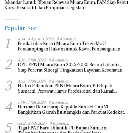
Iskandar Lantik Ribuan Relawan Muara Enim, PAN Siap Rebut
Kursi Eksekutif dan Pimpinan Legislatif
Popular Post
1
4:34 , 4 Agustus 2026
0 Komentar
Pemkab dan Kejari Muara Enim Teken MoU
Pendampingan Hukum untuk Kawal Pembangunan
2
4:39 , 7 Juli 2026
0 Komentar
DPD PPNI Muara Enim 2025-2030 Resmi Dilantik,
Siap Pererat Sinergi Tingkatkan Layanan Kesehatan
3
4:53 , 7 Juli 2026
0 Komentar
Hadiri Pelantikan PPNI Muara Enim, Plt Bupati
Sumarni: Perawat Harus Profesional dan Ramah
Melayani
4
7:58 , 7 Juli 2026
0 Komentar
Herman Deru Harap Kapolda Sumsel Cup VI
Bangkitkan Gairah Bulutangkis dan Perkuat Kedekatan
Polri dengan Masyarakat
5
3:02 , 8 Juli 2026
0 Komentar
Tiga PPAT Baru Dilantik, Plt Bupati Sumarni