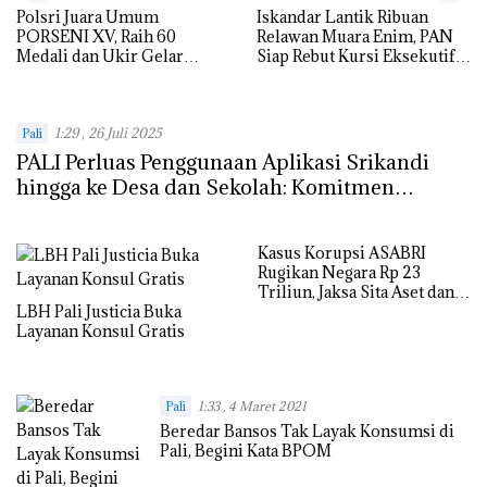
Polsri Juara Umum
Iskandar Lantik Ribuan
PORSENI XV, Raih 60
Relawan Muara Enim, PAN
Medali dan Ukir Gelar
Siap Rebut Kursi Eksekutif
Keenam
dan Pimpinan Legislatif
1:29 , 26 Juli 2025
Pali
PALI Perluas Penggunaan Aplikasi Srikandi
hingga ke Desa dan Sekolah: Komitmen
Menuju Pemerintahan Digital Berbasis Arsip
Elektronik
Kasus Korupsi ASABRI
Rugikan Negara Rp 23
Triliun, Jaksa Sita Aset dan
LBH Pali Justicia Buka
Amankan 9 Tersangka
Layanan Konsul Gratis
Pali
1:33 , 4 Maret 2021
Beredar Bansos Tak Layak Konsumsi di
Pali, Begini Kata BPOM