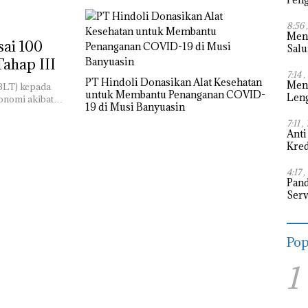
8:56 
Men
ai 100
Sal
Pen
ahap III
7:14 
PT Hindoli Donasikan Alat Kesehatan
Men
BLT) kepada
untuk Membantu Penanganan COVID-
Leng
onomi akibat…
19 di Musi Banyuasin
Digi
7:11 
Anti
Kre
dan
4:17 
Pan
Serv
Kete
Pop
1