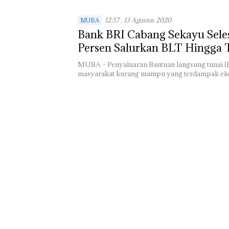
12:57 , 13 Agustus 2020
MUBA
Bank BRI Cabang Sekayu Seles
Persen Salurkan BLT Hingga T
MUBA – Penyaluaran Bantuan langsung tunai (
masyarakat kurang mampu yang terdampak ek