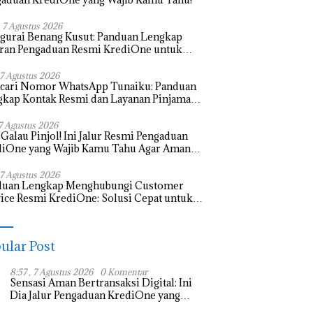
, 7 Agustus 2026
gurai Benang Kusut: Panduan Lengkap
uran Pengaduan Resmi KrediOne untuk
gguna Cerdas
, 7 Agustus 2026
cari Nomor WhatsApp Tunaiku: Panduan
kap Kontak Resmi dan Layanan Pinjaman
tal Aman
, 7 Agustus 2026
 Galau Pinjol! Ini Jalur Resmi Pengaduan
diOne yang Wajib Kamu Tahu Agar Aman
 Nyaman
, 7 Agustus 2026
duan Lengkap Menghubungi Customer
ice Resmi KrediOne: Solusi Cepat untuk
nangan Transaksi Digital Anda
ular Post
8:57 , 7 Agustus 2026
0 Komentar
Sensasi Aman Bertransaksi Digital: Ini
Dia Jalur Pengaduan KrediOne yang
Wajib Kamu Tahu!