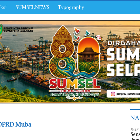
ksi
SUMSELNEWS
Typography
NA
DPRD Muba
8:57 
Sens
Peng