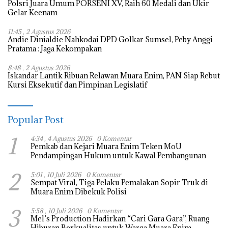
Polsri Juara Umum PORSENI XV, Raih 60 Medali dan Ukir
Gelar Keenam
11:45 , 2 Agustus 2026
Andie Dinialdie Nahkodai DPD Golkar Sumsel, Peby Anggi
Pratama : Jaga Kekompakan
8:48 , 2 Agustus 2026
Iskandar Lantik Ribuan Relawan Muara Enim, PAN Siap Rebut
Kursi Eksekutif dan Pimpinan Legislatif
Popular Post
1
4:34 , 4 Agustus 2026
0 Komentar
Pemkab dan Kejari Muara Enim Teken MoU
Pendampingan Hukum untuk Kawal Pembangunan
2
5:01 , 10 Juli 2026
0 Komentar
Sempat Viral, Tiga Pelaku Pemalakan Sopir Truk di
Muara Enim Dibekuk Polisi
3
5:58 , 10 Juli 2026
0 Komentar
Mel’s Production Hadirkan “Cari Gara Gara”, Ruang
Hiburan Berkualitas untuk Warga Muara Enim