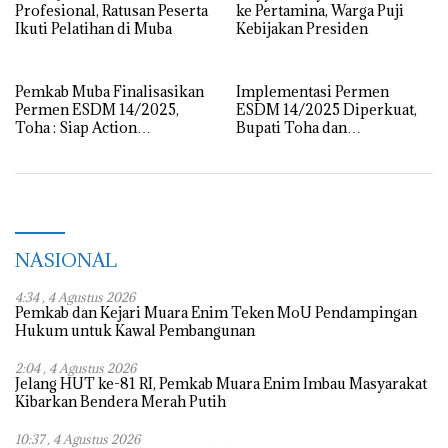
Profesional, Ratusan Peserta
ke Pertamina, Warga Puji
Ikuti Pelatihan di Muba
Kebijakan Presiden
Pemkab Muba Finalisasikan
Implementasi Permen
Permen ESDM 14/2025,
ESDM 14/2025 Diperkuat,
Toha : Siap Action
Bupati Toha dan
Implementasi Lewat Ikrar
Forkopimda Kawal Kelola
Bersama
Sumur Minyak Rakyat
NASIONAL
4:34 , 4 Agustus 2026
Pemkab dan Kejari Muara Enim Teken MoU Pendampingan
Hukum untuk Kawal Pembangunan
2:04 , 4 Agustus 2026
Jelang HUT ke-81 RI, Pemkab Muara Enim Imbau Masyarakat
Kibarkan Bendera Merah Putih
10:37 , 4 Agustus 2026