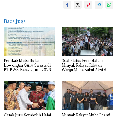
Baca Juga
Pemkab Muba Buka
Soal Status Pengolahan
Lowongan Guru Swasta di
Minyak Rakyat, Ribuan
PT PWS, Batas 2 Juni 2026
Warga Muba Bakal Aksi di
Kantor Gubernur, Mapolda
hingga DPRD Sumsel
Cetak Juru Sembelih Halal
Minyak Rakyat Muba Resmi