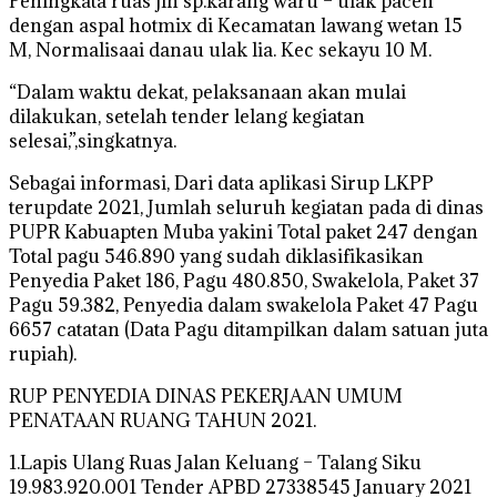
Peningkata ruas jln sp.karang waru – ulak paceh
dengan aspal hotmix di Kecamatan lawang wetan 15
M, Normalisaai danau ulak lia. Kec sekayu 10 M.
“Dalam waktu dekat, pelaksanaan akan mulai
dilakukan, setelah tender lelang kegiatan
selesai,”,singkatnya.
Sebagai informasi, Dari data aplikasi Sirup LKPP
terupdate 2021, Jumlah seluruh kegiatan pada di dinas
PUPR Kabuapten Muba yakini Total paket 247 dengan
Total pagu 546.890 yang sudah diklasifikasikan
Penyedia Paket 186, Pagu 480.850, Swakelola, Paket 37
Pagu 59.382, Penyedia dalam swakelola Paket 47 Pagu
6657 catatan (Data Pagu ditampilkan dalam satuan juta
rupiah).
RUP PENYEDIA DINAS PEKERJAAN UMUM
PENATAAN RUANG TAHUN 2021.
1.Lapis Ulang Ruas Jalan Keluang – Talang Siku
19.983.920.001 Tender APBD 27338545 January 2021