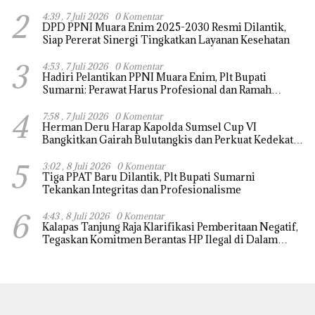
2
4:39 , 7 Juli 2026
0 Komentar
DPD PPNI Muara Enim 2025-2030 Resmi Dilantik,
Siap Pererat Sinergi Tingkatkan Layanan Kesehatan
3
4:53 , 7 Juli 2026
0 Komentar
Hadiri Pelantikan PPNI Muara Enim, Plt Bupati
Sumarni: Perawat Harus Profesional dan Ramah
Melayani
4
7:58 , 7 Juli 2026
0 Komentar
Herman Deru Harap Kapolda Sumsel Cup VI
Bangkitkan Gairah Bulutangkis dan Perkuat Kedekatan
Polri dengan Masyarakat
5
3:02 , 8 Juli 2026
0 Komentar
Tiga PPAT Baru Dilantik, Plt Bupati Sumarni
Tekankan Integritas dan Profesionalisme
6
4:43 , 8 Juli 2026
0 Komentar
Kalapas Tanjung Raja Klarifikasi Pemberitaan Negatif,
Tegaskan Komitmen Berantas HP Ilegal di Dalam
Lapas