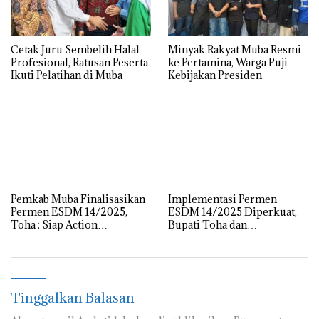
Cetak Juru Sembelih Halal
Minyak Rakyat Muba Resmi
Profesional, Ratusan Peserta
ke Pertamina, Warga Puji
Ikuti Pelatihan di Muba
Kebijakan Presiden
Pemkab Muba Finalisasikan
Implementasi Permen
Permen ESDM 14/2025,
ESDM 14/2025 Diperkuat,
Toha : Siap Action
Bupati Toha dan
Implementasi Lewat Ikrar
Forkopimda Kawal Kelola
Bersama
Sumur Minyak Rakyat
Tinggalkan Balasan