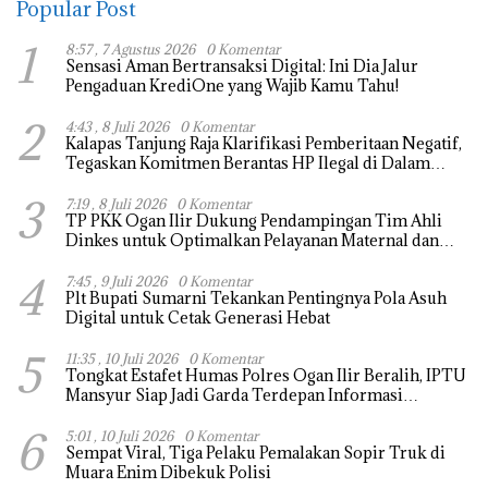
Popular Post
1
8:57 , 7 Agustus 2026
0 Komentar
Sensasi Aman Bertransaksi Digital: Ini Dia Jalur
Pengaduan KrediOne yang Wajib Kamu Tahu!
2
4:43 , 8 Juli 2026
0 Komentar
Kalapas Tanjung Raja Klarifikasi Pemberitaan Negatif,
Tegaskan Komitmen Berantas HP Ilegal di Dalam
Lapas
3
7:19 , 8 Juli 2026
0 Komentar
TP PKK Ogan Ilir Dukung Pendampingan Tim Ahli
Dinkes untuk Optimalkan Pelayanan Maternal dan
Neonatal
4
7:45 , 9 Juli 2026
0 Komentar
Plt Bupati Sumarni Tekankan Pentingnya Pola Asuh
Digital untuk Cetak Generasi Hebat
5
11:35 , 10 Juli 2026
0 Komentar
Tongkat Estafet Humas Polres Ogan Ilir Beralih, IPTU
Mansyur Siap Jadi Garda Terdepan Informasi
Kepolisian
6
5:01 , 10 Juli 2026
0 Komentar
Sempat Viral, Tiga Pelaku Pemalakan Sopir Truk di
Muara Enim Dibekuk Polisi