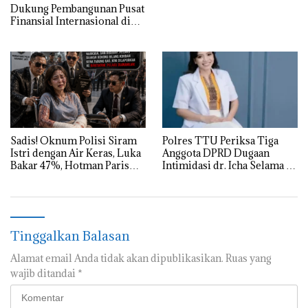
Dukung Pembangunan Pusat
Finansial Internasional di
Bali, SMSI Siapkan “White
Paper” untuk Pemerintah
Sadis! Oknum Polisi Siram
Polres TTU Periksa Tiga
Istri dengan Air Keras, Luka
Anggota DPRD Dugaan
Bakar 47%, Hotman Paris
Intimidasi dr. Icha Selama 8
Turun Tangan
Jam
Tinggalkan Balasan
Alamat email Anda tidak akan dipublikasikan.
Ruas yang
wajib ditandai
*