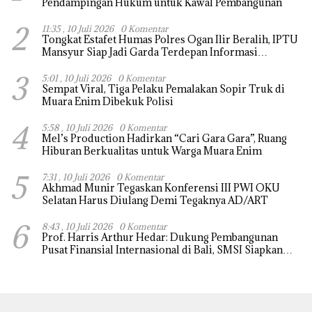
Pendampingan Hukum untuk Kawal Pembangunan
2
11:35 , 10 Juli 2026
0 Komentar
Tongkat Estafet Humas Polres Ogan Ilir Beralih, IPTU
Mansyur Siap Jadi Garda Terdepan Informasi
Kepolisian
3
5:01 , 10 Juli 2026
0 Komentar
Sempat Viral, Tiga Pelaku Pemalakan Sopir Truk di
Muara Enim Dibekuk Polisi
4
5:58 , 10 Juli 2026
0 Komentar
Mel’s Production Hadirkan “Cari Gara Gara”, Ruang
Hiburan Berkualitas untuk Warga Muara Enim
5
7:31 , 10 Juli 2026
0 Komentar
Akhmad Munir Tegaskan Konferensi III PWI OKU
Selatan Harus Diulang Demi Tegaknya AD/ART
6
8:43 , 10 Juli 2026
0 Komentar
Prof. Harris Arthur Hedar: Dukung Pembangunan
Pusat Finansial Internasional di Bali, SMSI Siapkan
“White Paper” untuk Pemerintah