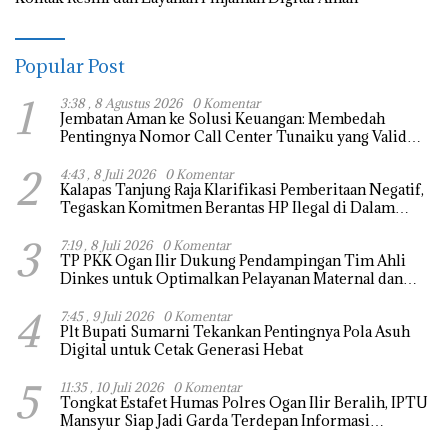
Popular Post
1
3:38 , 8 Agustus 2026
0 Komentar
Jembatan Aman ke Solusi Keuangan: Membedah
Pentingnya Nomor Call Center Tunaiku yang Valid
(0816 1345859)
2
4:43 , 8 Juli 2026
0 Komentar
Kalapas Tanjung Raja Klarifikasi Pemberitaan Negatif,
Tegaskan Komitmen Berantas HP Ilegal di Dalam
Lapas
3
7:19 , 8 Juli 2026
0 Komentar
TP PKK Ogan Ilir Dukung Pendampingan Tim Ahli
Dinkes untuk Optimalkan Pelayanan Maternal dan
Neonatal
4
7:45 , 9 Juli 2026
0 Komentar
Plt Bupati Sumarni Tekankan Pentingnya Pola Asuh
Digital untuk Cetak Generasi Hebat
5
11:35 , 10 Juli 2026
0 Komentar
Tongkat Estafet Humas Polres Ogan Ilir Beralih, IPTU
Mansyur Siap Jadi Garda Terdepan Informasi
Kepolisian