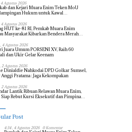
, 4 Agustus 2026
kab dan Kejari Muara Enim Teken MoU
dampingan Hukum untuk Kawal
bangunan
, 4 Agustus 2026
ng HUT ke-81 RI, Pemkab Muara Enim
u Masyarakat Kibarkan Bendera Merah
h
 , 4 Agustus 2026
mkan Muara Enim,
Korsleting Listrik, Kantin MIN
K
ri Juara Umum PORSENI XV, Raih 60
ka Azzahra Raih Harapan I
1 Muara Enim Ludes Terbakar
N
li dan Ukir Gelar Keenam
ang Putri Sriwijaya
B
 , 2 Agustus 2026
e Dinialdie Nahkodai DPD Golkar Sumsel,
 Anggi Pratama : Jaga Kekompakan
, 2 Agustus 2026
ndar Lantik Ribuan Relawan Muara Enim,
Siap Rebut Kursi Eksekutif dan Pimpinan
slatif
ular Post
4:34 , 4 Agustus 2026
0 Komentar