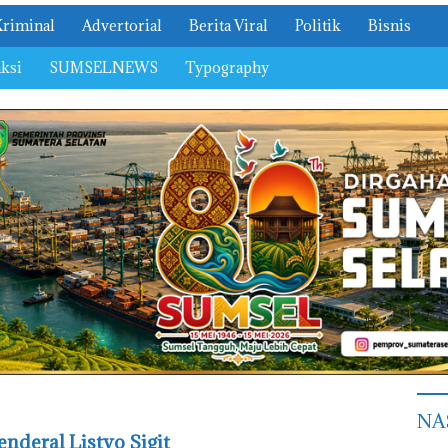
Kriminal
Advertorial
Berita Viral
Politik
Bisnis
ksi
SUMSELNEWS
Typography
NA
enderal Listyo Sigit