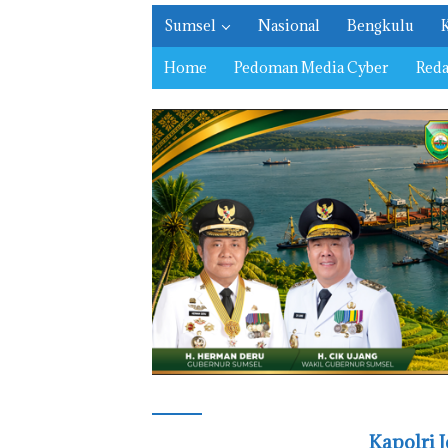
Sumsel
Nasional
Bengkulu
Home
Pedoman Media Cyber
Reda
Kapolri J