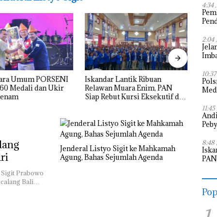
4:34 
Pem
Pen
Pem
2:04 
Jela
Imba
Puti
10:37
Juara Umum PORSENI
Iskandar Lantik Ribuan
Haru
Pols
 60 Medali dan Ukir
Relawan Muara Enim, PAN
Zalli
Meda
eenam
Siap Rebut Kursi Eksekutif dan
di Aj
Pimpinan Legislatif
11:45
Andi
Peby
lang
8:48 
Jenderal Listyo Sigit ke Mahkamah
Iska
ri
Agung, Bahas Sejumlah Agenda
PAN 
Legi
o Sigit Prabowo
calang Bali…
Pop