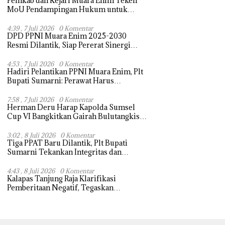
Pemkab dan Kejari Muara Enim Teken
MoU Pendampingan Hukum untuk
Kawal Pembangunan
4:39 , 7 Juli 2026
0 Komentar
DPD PPNI Muara Enim 2025-2030
Resmi Dilantik, Siap Pererat Sinergi
Tingkatkan Layanan Kesehatan
4:53 , 7 Juli 2026
0 Komentar
Hadiri Pelantikan PPNI Muara Enim, Plt
Bupati Sumarni: Perawat Harus
Profesional dan Ramah Melayani
7:58 , 7 Juli 2026
0 Komentar
Herman Deru Harap Kapolda Sumsel
Cup VI Bangkitkan Gairah Bulutangkis
dan Perkuat Kedekatan Polri dengan
Masyarakat
3:02 , 8 Juli 2026
0 Komentar
Tiga PPAT Baru Dilantik, Plt Bupati
Sumarni Tekankan Integritas dan
Profesionalisme
4:43 , 8 Juli 2026
0 Komentar
Kalapas Tanjung Raja Klarifikasi
Pemberitaan Negatif, Tegaskan
Komitmen Berantas HP Ilegal di Dalam
Lapas