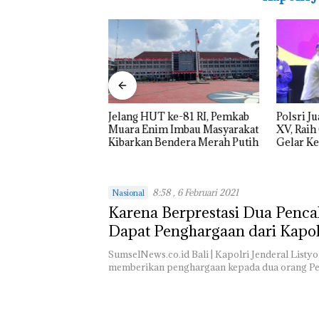
Kejari Muara
Jelang HUT ke-81 RI, Pemkab
Polsri 
n MoU
Muara Enim Imbau Masyarakat
XV, Raih
gan Hukum untuk
Kibarkan Bendera Merah Putih
Gelar K
angunan
8:58 , 6 Februari 2021
Nasional
Karena Berprestasi Dua Penca
Dapat Penghargaan dari Kapol
SumselNews.co.id Bali | Kapolri Jenderal Listy
memberikan penghargaan kepada dua orang Pe