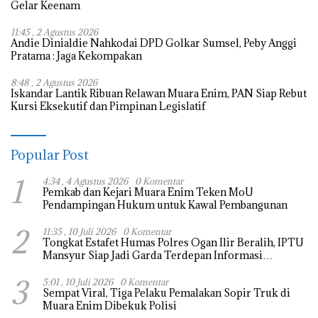
Gelar Keenam
11:45 , 2 Agustus 2026
Andie Dinialdie Nahkodai DPD Golkar Sumsel, Peby Anggi
Pratama : Jaga Kekompakan
8:48 , 2 Agustus 2026
Iskandar Lantik Ribuan Relawan Muara Enim, PAN Siap Rebut
Kursi Eksekutif dan Pimpinan Legislatif
Popular Post
1
4:34 , 4 Agustus 2026
0 Komentar
Pemkab dan Kejari Muara Enim Teken MoU
Pendampingan Hukum untuk Kawal Pembangunan
2
11:35 , 10 Juli 2026
0 Komentar
Tongkat Estafet Humas Polres Ogan Ilir Beralih, IPTU
Mansyur Siap Jadi Garda Terdepan Informasi
Kepolisian
3
5:01 , 10 Juli 2026
0 Komentar
Sempat Viral, Tiga Pelaku Pemalakan Sopir Truk di
Muara Enim Dibekuk Polisi