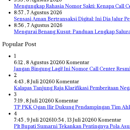
Mengungkap Rahasia Nomor Sakti: Kenapa Call C
8:57 , 7 Agustus 2026
Sensasi Aman Bertransaksi Digital: Ini Dia Jalu
8:56 , 7 Agustus 2026
Mengurai Benang Kusut: Panduan Lengkap Salur
Popular Post
1
6:12 , 8 Agustus 2026
0 Komentar
Jangan Bingung Lagi! Ini Nomor Call Center Res
2
4:43 , 8 Juli 2026
0 Komentar
Kalapas Tanjung Raja Klarifikasi Pemberitaan Neg
3
7:19 , 8 Juli 2026
0 Komentar
TP PKK Ogan Ilir Dukung Pendampingan Tim Ahli
4
7:45 , 9 Juli 2026
10:54 , 13 Juli 2026
0 Komentar
Plt Bupati Sumarni Tekankan Pentingnya Pola Asu