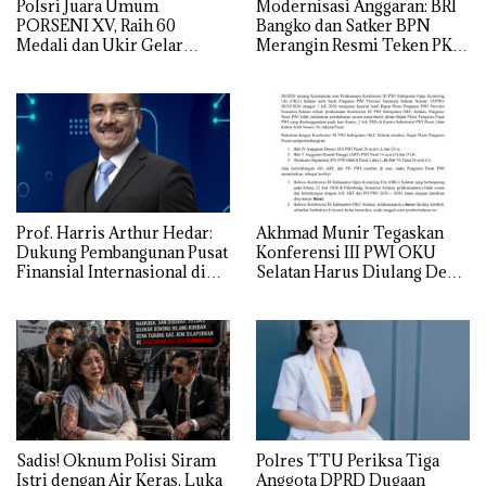
Polsri Juara Umum
Modernisasi Anggaran: BRI
PORSENI XV, Raih 60
Bangko dan Satker BPN
Medali dan Ukir Gelar
Merangin Resmi Teken PKS
Keenam
Penerbitan KKP
Prof. Harris Arthur Hedar:
Akhmad Munir Tegaskan
Dukung Pembangunan Pusat
Konferensi III PWI OKU
Finansial Internasional di
Selatan Harus Diulang Demi
Bali, SMSI Siapkan “White
Tegaknya AD/ART
Paper” untuk Pemerintah
Sadis! Oknum Polisi Siram
Polres TTU Periksa Tiga
Istri dengan Air Keras, Luka
Anggota DPRD Dugaan