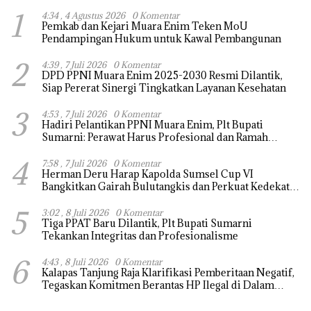
1
4:34 , 4 Agustus 2026
0 Komentar
Pemkab dan Kejari Muara Enim Teken MoU
Pendampingan Hukum untuk Kawal Pembangunan
2
4:39 , 7 Juli 2026
0 Komentar
DPD PPNI Muara Enim 2025-2030 Resmi Dilantik,
Siap Pererat Sinergi Tingkatkan Layanan Kesehatan
3
4:53 , 7 Juli 2026
0 Komentar
Hadiri Pelantikan PPNI Muara Enim, Plt Bupati
Sumarni: Perawat Harus Profesional dan Ramah
Melayani
4
7:58 , 7 Juli 2026
0 Komentar
Herman Deru Harap Kapolda Sumsel Cup VI
Bangkitkan Gairah Bulutangkis dan Perkuat Kedekatan
Polri dengan Masyarakat
5
3:02 , 8 Juli 2026
0 Komentar
Tiga PPAT Baru Dilantik, Plt Bupati Sumarni
Tekankan Integritas dan Profesionalisme
6
4:43 , 8 Juli 2026
0 Komentar
Kalapas Tanjung Raja Klarifikasi Pemberitaan Negatif,
Tegaskan Komitmen Berantas HP Ilegal di Dalam
Lapas