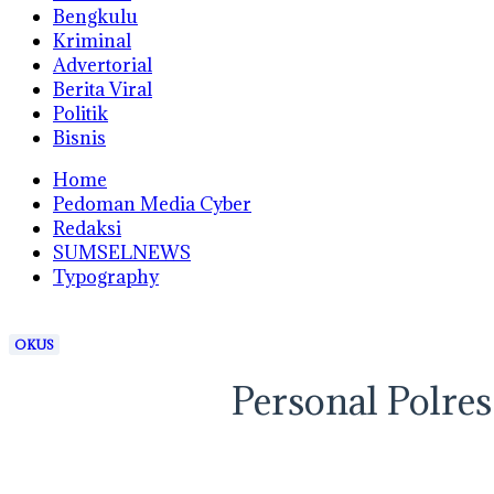
Bengkulu
Kriminal
Advertorial
Berita Viral
Politik
Bisnis
Home
Pedoman Media Cyber
Redaksi
SUMSELNEWS
Typography
OKUS
Personal Polre