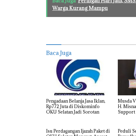
Baca Juga
Peringati Hari Jadi, S
Warga Kurang Mampu
Baca Juga
Pengadaan Belanja Jasa Iklan,
Musda V
Rp772 Juta di Diskominfo
H. Misna
OKU Selatan Jadi Sorotan
Support 
Isu Perdagangan Ijazah Paket di
Peduli S