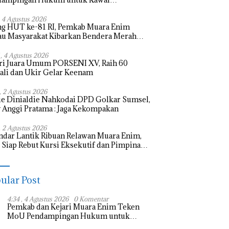
bangunan
, 4 Agustus 2026
ng HUT ke-81 RI, Pemkab Muara Enim
u Masyarakat Kibarkan Bendera Merah
h
 , 4 Agustus 2026
ri Juara Umum PORSENI XV, Raih 60
li dan Ukir Gelar Keenam
 , 2 Agustus 2026
e Dinialdie Nahkodai DPD Golkar Sumsel,
 Anggi Pratama : Jaga Kekompakan
, 2 Agustus 2026
ndar Lantik Ribuan Relawan Muara Enim,
Siap Rebut Kursi Eksekutif dan Pimpinan
slatif
ular Post
4:34 , 4 Agustus 2026
0 Komentar
Pemkab dan Kejari Muara Enim Teken
MoU Pendampingan Hukum untuk
Kawal Pembangunan