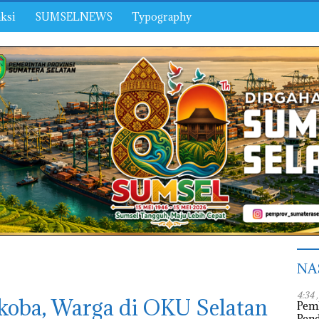
ksi
SUMSELNEWS
Typography
NA
4:34 
rkoba, Warga di OKU Selatan
Pem
Pen