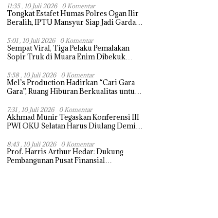
11:35 , 10 Juli 2026
0 Komentar
Tongkat Estafet Humas Polres Ogan Ilir
Beralih, IPTU Mansyur Siap Jadi Garda
Terdepan Informasi Kepolisian
5:01 , 10 Juli 2026
0 Komentar
Sempat Viral, Tiga Pelaku Pemalakan
Sopir Truk di Muara Enim Dibekuk
Polisi
5:58 , 10 Juli 2026
0 Komentar
Mel’s Production Hadirkan “Cari Gara
Gara”, Ruang Hiburan Berkualitas untuk
Warga Muara Enim
7:31 , 10 Juli 2026
0 Komentar
Akhmad Munir Tegaskan Konferensi III
PWI OKU Selatan Harus Diulang Demi
Tegaknya AD/ART
8:43 , 10 Juli 2026
0 Komentar
Prof. Harris Arthur Hedar: Dukung
Pembangunan Pusat Finansial
Internasional di Bali, SMSI Siapkan
“White Paper” untuk Pemerintah