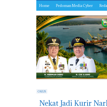
Home
Pedoman Media Cyber
Reda
OKUS
Nekat Jadi Kurir Na