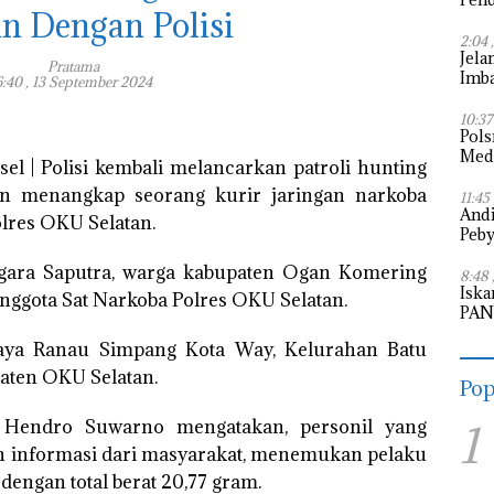
n Dengan Polisi
Pem
2:04 
Jela
Pratama
Imba
6:40 , 13 September 2024
Puti
10:37
Pols
Meda
l | Polisi kembali melancarkan patroli hunting
n menangkap seorang kurir jaringan narkoba
11:45
Andi
lres OKU Selatan.
Peby
ggara Saputra, warga kabupaten Ogan Komering
8:48 
Iska
 anggota Sat Narkoba Polres OKU Selatan.
PAN 
Legi
 Raya Ranau Simpang Kota Way, Kelurahan Batu
aten OKU Selatan.
Pop
Hendro Suwarno mengatakan, personil yang
1
n informasi dari masyarakat, menemukan pelaku
engan total berat 20,77 gram.