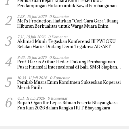
1
Pemkab dan Kejari Muara Enim Teken MoU
Pendampingan Hukum untuk Kawal Pembangunan
2
5:58 , 10 Juli 2026
0 Komentar
Mel’s Production Hadirkan “Cari Gara Gara”, Ruang
Hiburan Berkualitas untuk Warga Muara Enim
3
7:31 , 10 Juli 2026
0 Komentar
Akhmad Munir Tegaskan Konferensi III PWI OKU
Selatan Harus Diulang Demi Tegaknya AD/ART
4
8:43 , 10 Juli 2026
0 Komentar
Prof. Harris Arthur Hedar: Dukung Pembangunan
Pusat Finansial Internasional di Bali, SMSI Siapkan
“White Paper” untuk Pemerintah
5
10:35 , 11 Juli 2026
0 Komentar
Pemkab Muara Enim Komitmen Sukseskan Koperasi
Merah Putih
6
4:51 , 11 Juli 2026
0 Komentar
Bupati Ogan Ilir Lepas Ribuan Peserta Bhayangkara
Fun Run 2026 dalam Rangka HUT Bhayangkara