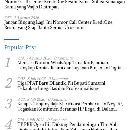
Nomor Call Center KrediOne Resmi: Kunci Solusi Keuangan
Kamu yang Wajib Disimpan!
3:53 , 7 Agustus 2026
Jangan Bingung Lagi! Ini Nomor Call Center KrediOne
Resmi yang Siap Bantu Semua Urusanmu
Popular Post
1
7:14 , 7 Agustus 2026
0 Komentar
Mencari Nomor WhatsApp Tunaiku: Panduan
Lengkap Kontak Resmi dan Layanan Pinjaman Digital
Aman
2
3:02 , 8 Juli 2026
0 Komentar
Tiga PPAT Baru Dilantik, Plt Bupati Sumarni
Tekankan Integritas dan Profesionalisme
3
4:43 , 8 Juli 2026
0 Komentar
Kalapas Tanjung Raja Klarifikasi Pemberitaan Negatif,
Tegaskan Komitmen Berantas HP Ilegal di Dalam
Lapas
4
7:19 , 8 Juli 2026
0 Komentar
TP PKK Ogan Ilir Dukung Pendampingan Tim Ahli
Dinkes untuk Optimalkan Pelayanan Maternal dan