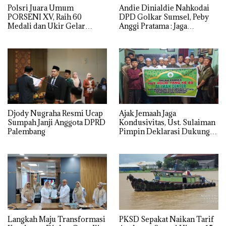
Polsri Juara Umum
Andie Dinialdie Nahkodai
PORSENI XV, Raih 60
DPD Golkar Sumsel, Peby
Medali dan Ukir Gelar
Anggi Pratama : Jaga
Keenam
Kekompakan
Djody Nugraha Resmi Ucap
Ajak Jemaah Jaga
Sumpah Janji Anggota DPRD
Kondusivitas, Ust. Sulaiman
Palembang
Pimpin Deklarasi Dukung
Polri di Palembang
Langkah Maju Transformasi
PKSD Sepakat Naikan Tarif