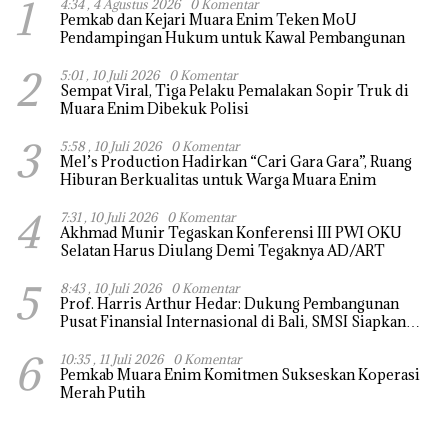
1
4:34 , 4 Agustus 2026
0 Komentar
Pemkab dan Kejari Muara Enim Teken MoU
Pendampingan Hukum untuk Kawal Pembangunan
2
5:01 , 10 Juli 2026
0 Komentar
Sempat Viral, Tiga Pelaku Pemalakan Sopir Truk di
Muara Enim Dibekuk Polisi
3
5:58 , 10 Juli 2026
0 Komentar
Mel’s Production Hadirkan “Cari Gara Gara”, Ruang
Hiburan Berkualitas untuk Warga Muara Enim
4
7:31 , 10 Juli 2026
0 Komentar
Akhmad Munir Tegaskan Konferensi III PWI OKU
Selatan Harus Diulang Demi Tegaknya AD/ART
5
8:43 , 10 Juli 2026
0 Komentar
Prof. Harris Arthur Hedar: Dukung Pembangunan
Pusat Finansial Internasional di Bali, SMSI Siapkan
“White Paper” untuk Pemerintah
6
10:35 , 11 Juli 2026
0 Komentar
Pemkab Muara Enim Komitmen Sukseskan Koperasi
Merah Putih