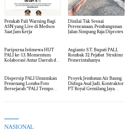
Pemkab Pali Warning Bagi
Dinilai Tak Sesuai
ASN yang Live di Medsos
Perencanaan, Pembangunan
Saat Jam Kerja
Jalan Simpang Raja Diprotes
Paripurna Istimewa HUT
Asgianto S.T. Bupati PALI,
PALI ke-13, Momentum
Rombak 32 Pejabat Struktur
Kolaborasi Antar Daerah di
Pemerintahanya
Sumatera Selatan
Dispersip PALI Umumkan
Proyek Jembatan Air Baung
Pemenang Lomba Foto
Diduga Asal Jadi, Kontraktor
Bersejarah “PALI Tempo
PT Royal Gemilang Jaya
Doeloe” 2025
Disebut Raup Untung Besar
NASIONAL