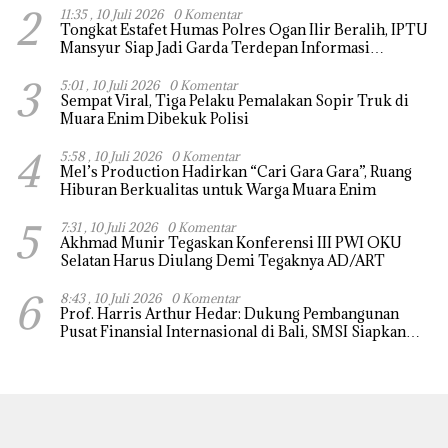
2
11:35 , 10 Juli 2026
0 Komentar
Tongkat Estafet Humas Polres Ogan Ilir Beralih, IPTU
Mansyur Siap Jadi Garda Terdepan Informasi
Kepolisian
3
5:01 , 10 Juli 2026
0 Komentar
Sempat Viral, Tiga Pelaku Pemalakan Sopir Truk di
Muara Enim Dibekuk Polisi
4
5:58 , 10 Juli 2026
0 Komentar
Mel’s Production Hadirkan “Cari Gara Gara”, Ruang
Hiburan Berkualitas untuk Warga Muara Enim
5
7:31 , 10 Juli 2026
0 Komentar
Akhmad Munir Tegaskan Konferensi III PWI OKU
Selatan Harus Diulang Demi Tegaknya AD/ART
6
8:43 , 10 Juli 2026
0 Komentar
Prof. Harris Arthur Hedar: Dukung Pembangunan
Pusat Finansial Internasional di Bali, SMSI Siapkan
“White Paper” untuk Pemerintah