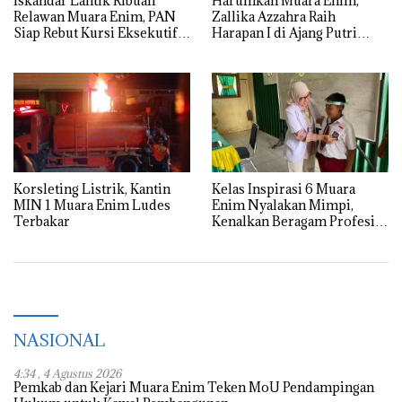
Iskandar Lantik Ribuan
Harumkan Muara Enim,
Relawan Muara Enim, PAN
Zallika Azzahra Raih
Siap Rebut Kursi Eksekutif
Harapan I di Ajang Putri
dan Pimpinan Legislatif
Sriwijaya
Korsleting Listrik, Kantin
Kelas Inspirasi 6 Muara
MIN 1 Muara Enim Ludes
Enim Nyalakan Mimpi,
Terbakar
Kenalkan Beragam Profesi
kepada Siswa
NASIONAL
4:34 , 4 Agustus 2026
Pemkab dan Kejari Muara Enim Teken MoU Pendampingan