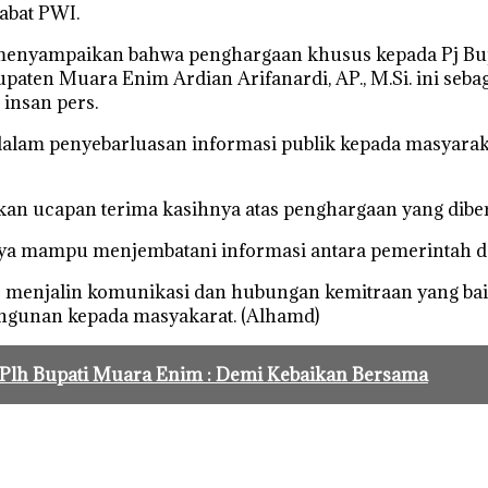
abat PWI.
menyampaikan bahwa penghargaan khusus kepada Pj Bupa
paten Muara Enim Ardian Arifanardi, AP., M.Si. ini sebag
 insan pers.
if dalam penyebarluasan informasi publik kepada masyara
ikan ucapan terima kasihnya atas penghargaan yang dibe
ya mampu menjembatani informasi antara pemerintah d
s menjalin komunikasi dan hubungan kemitraan yang ba
ngunan kepada masyakarat. (Alhamd)
 Plh Bupati Muara Enim : Demi Kebaikan Bersama