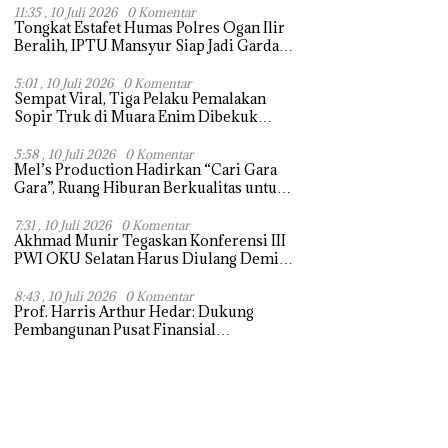
11:35 , 10 Juli 2026
0 Komentar
Tongkat Estafet Humas Polres Ogan Ilir
Beralih, IPTU Mansyur Siap Jadi Garda
Terdepan Informasi Kepolisian
5:01 , 10 Juli 2026
0 Komentar
Sempat Viral, Tiga Pelaku Pemalakan
Sopir Truk di Muara Enim Dibekuk
Polisi
5:58 , 10 Juli 2026
0 Komentar
Mel’s Production Hadirkan “Cari Gara
Gara”, Ruang Hiburan Berkualitas untuk
Warga Muara Enim
7:31 , 10 Juli 2026
0 Komentar
Akhmad Munir Tegaskan Konferensi III
PWI OKU Selatan Harus Diulang Demi
Tegaknya AD/ART
8:43 , 10 Juli 2026
0 Komentar
Prof. Harris Arthur Hedar: Dukung
Pembangunan Pusat Finansial
Internasional di Bali, SMSI Siapkan
“White Paper” untuk Pemerintah