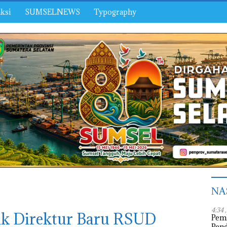
ksi
SUMSELNEWS
Typography
NA
4:34 
k Direktur Baru RSUD
Pem
Pen