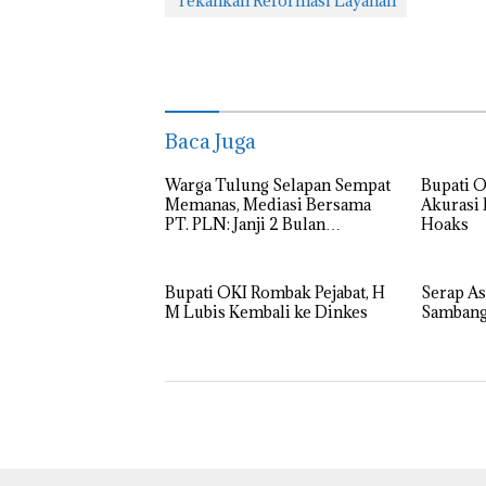
Tekankan Reformasi Layanan
Baca Juga
Warga Tulung Selapan Sempat
Bupati O
Memanas, Mediasi Bersama
Akurasi
PT. PLN: Janji 2 Bulan
Hoaks
Tegangan Listrik Normal!
Bupati OKI Rombak Pejabat, H
Serap As
M Lubis Kembali ke Dinkes
Sambang