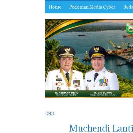
Home
Pedoman Media Cyber
Reda
OKI
Muchendi Lanti