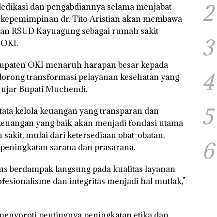
2
 dedikasi dan pengabdiannya selama menjabat
p kepemimpinan dr. Tito Aristian akan membawa
an RSUD Kayuagung sebagai rumah sakit
3
 OKI.
bupaten OKI menaruh harapan besar kepada
4
dorong transformasi pelayanan kesehatan yang
” ujar Bupati Muchendi.
5
ata kelola keuangan yang transparan dan
keuangan yang baik akan menjadi fondasi utama
kit, mulai dari ketersediaan obat-obatan,
6
 peningkatan sarana dan prasarana.
rus berdampak langsung pada kualitas layanan
fesionalisme dan integritas menjadi hal mutlak,”
 menyoroti pentingnya peningkatan etika dan