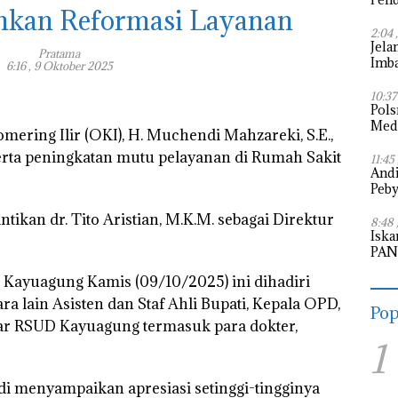
nkan Reformasi Layanan
Pem
2:04 
Jela
Pratama
Imba
6:16 , 9 Oktober 2025
Puti
10:37
Pols
Meda
omering Ilir (OKI), H. Muchendi Mahzareki, S.E.,
rta peningkatan mutu pelayanan di Rumah Sakit
11:45
Andi
Peby
tikan dr. Tito Aristian, M.K.M. sebagai Direktur
8:48 
Iska
PAN 
Legi
D Kayuagung Kamis (09/10/2025) ini dihadiri
ra lain Asisten dan Staf Ahli Bupati, Kepala OPD,
Pop
ar RSUD Kayuagung termasuk para dokter,
1
 menyampaikan apresiasi setinggi-tingginya