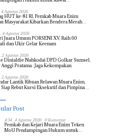
bangunan
, 4 Agustus 2026
ng HUT ke-81 RI, Pemkab Muara Enim
u Masyarakat Kibarkan Bendera Merah
h
 , 4 Agustus 2026
ri Juara Umum PORSENI XV, Raih 60
li dan Ukir Gelar Keenam
 , 2 Agustus 2026
e Dinialdie Nahkodai DPD Golkar Sumsel,
 Anggi Pratama : Jaga Kekompakan
, 2 Agustus 2026
ndar Lantik Ribuan Relawan Muara Enim,
Siap Rebut Kursi Eksekutif dan Pimpinan
slatif
ular Post
4:34 , 4 Agustus 2026
0 Komentar
Pemkab dan Kejari Muara Enim Teken
MoU Pendampingan Hukum untuk
Kawal Pembangunan