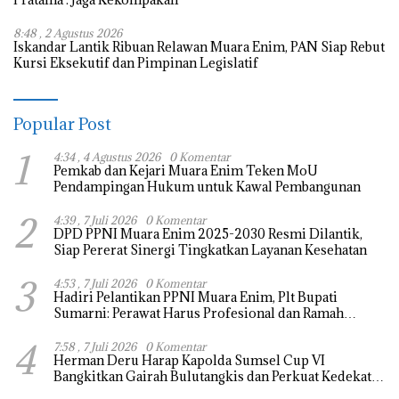
8:48 , 2 Agustus 2026
Iskandar Lantik Ribuan Relawan Muara Enim, PAN Siap Rebut
Kursi Eksekutif dan Pimpinan Legislatif
Popular Post
1
4:34 , 4 Agustus 2026
0 Komentar
Pemkab dan Kejari Muara Enim Teken MoU
Pendampingan Hukum untuk Kawal Pembangunan
2
4:39 , 7 Juli 2026
0 Komentar
DPD PPNI Muara Enim 2025-2030 Resmi Dilantik,
Siap Pererat Sinergi Tingkatkan Layanan Kesehatan
3
4:53 , 7 Juli 2026
0 Komentar
Hadiri Pelantikan PPNI Muara Enim, Plt Bupati
Sumarni: Perawat Harus Profesional dan Ramah
Melayani
4
7:58 , 7 Juli 2026
0 Komentar
Herman Deru Harap Kapolda Sumsel Cup VI
Bangkitkan Gairah Bulutangkis dan Perkuat Kedekatan
Polri dengan Masyarakat