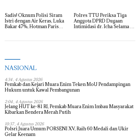
Bali, SMSI Siapkan “White
Tegaknya AD/ART
Paper” untuk Pemerintah
Sadis! Oknum Polisi Siram
Polres TTU Periksa Tiga
Istri dengan Air Keras, Luka
Anggota DPRD Dugaan
Bakar 47%, Hotman Paris
Intimidasi dr. Icha Selama 8
Turun Tangan
Jam
NASIONAL
4:34 , 4 Agustus 2026
Pemkab dan Kejari Muara Enim Teken MoU Pendampingan
Hukum untuk Kawal Pembangunan
2:04 , 4 Agustus 2026
Jelang HUT ke-81 RI, Pemkab Muara Enim Imbau Masyarakat
Kibarkan Bendera Merah Putih
10:37 , 4 Agustus 2026
Polsri Juara Umum PORSENI XV, Raih 60 Medali dan Ukir
Gelar Keenam