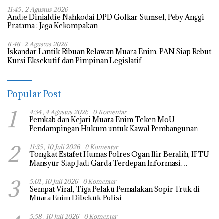
11:45 , 2 Agustus 2026
Andie Dinialdie Nahkodai DPD Golkar Sumsel, Peby Anggi
Pratama : Jaga Kekompakan
8:48 , 2 Agustus 2026
Iskandar Lantik Ribuan Relawan Muara Enim, PAN Siap Rebut
Kursi Eksekutif dan Pimpinan Legislatif
Popular Post
1
4:34 , 4 Agustus 2026
0 Komentar
Pemkab dan Kejari Muara Enim Teken MoU
Pendampingan Hukum untuk Kawal Pembangunan
2
11:35 , 10 Juli 2026
0 Komentar
Tongkat Estafet Humas Polres Ogan Ilir Beralih, IPTU
Mansyur Siap Jadi Garda Terdepan Informasi
Kepolisian
3
5:01 , 10 Juli 2026
0 Komentar
Sempat Viral, Tiga Pelaku Pemalakan Sopir Truk di
Muara Enim Dibekuk Polisi
5:58 , 10 Juli 2026
0 Komentar