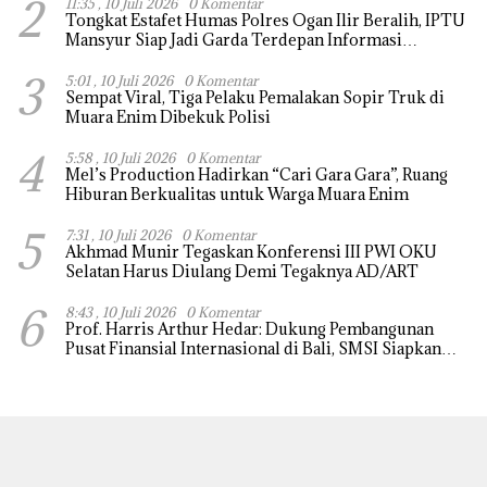
2
11:35 , 10 Juli 2026
0 Komentar
Tongkat Estafet Humas Polres Ogan Ilir Beralih, IPTU
Mansyur Siap Jadi Garda Terdepan Informasi
Kepolisian
3
5:01 , 10 Juli 2026
0 Komentar
Sempat Viral, Tiga Pelaku Pemalakan Sopir Truk di
Muara Enim Dibekuk Polisi
4
5:58 , 10 Juli 2026
0 Komentar
Mel’s Production Hadirkan “Cari Gara Gara”, Ruang
Hiburan Berkualitas untuk Warga Muara Enim
5
7:31 , 10 Juli 2026
0 Komentar
Akhmad Munir Tegaskan Konferensi III PWI OKU
Selatan Harus Diulang Demi Tegaknya AD/ART
6
8:43 , 10 Juli 2026
0 Komentar
Prof. Harris Arthur Hedar: Dukung Pembangunan
Pusat Finansial Internasional di Bali, SMSI Siapkan
“White Paper” untuk Pemerintah