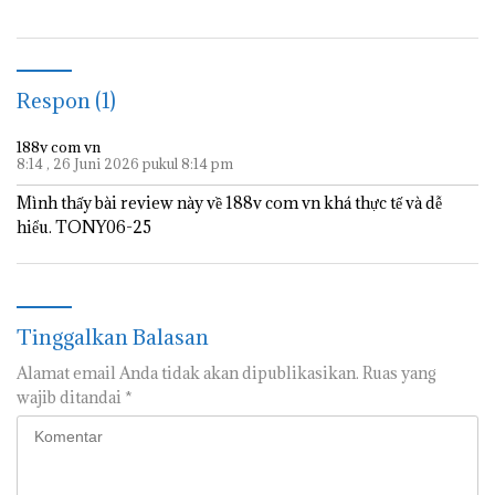
Turun Tangan
Jam
Respon (1)
188v com vn
8:14 , 26 Juni 2026 pukul 8:14 pm
Mình thấy bài review này về 188v com vn khá thực tế và dễ
hiểu. TONY06-25
Tinggalkan Balasan
Alamat email Anda tidak akan dipublikasikan.
Ruas yang
wajib ditandai
*