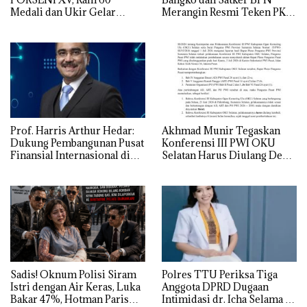
Medali dan Ukir Gelar
Merangin Resmi Teken PKS
Keenam
Penerbitan KKP
Prof. Harris Arthur Hedar:
Akhmad Munir Tegaskan
Dukung Pembangunan Pusat
Konferensi III PWI OKU
Finansial Internasional di
Selatan Harus Diulang Demi
Bali, SMSI Siapkan “White
Tegaknya AD/ART
Paper” untuk Pemerintah
Sadis! Oknum Polisi Siram
Polres TTU Periksa Tiga
Istri dengan Air Keras, Luka
Anggota DPRD Dugaan
Bakar 47%, Hotman Paris
Intimidasi dr. Icha Selama 8