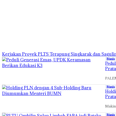
Kerjakan Proyek PLTS Terapung Singkarak dan Saguling
Bisnis
Pedul
Prat
PALEM
Bisnis
Hold
Prat
Makin
Bisnis